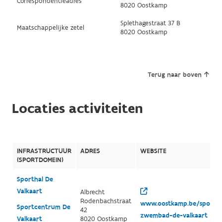
Correspondentieadres
8020 Oostkamp
Splethagestraat 37 B
Maatschappelijke zetel
8020 Oostkamp
Terug naar boven
Locaties activiteiten
INFRASTRUCTUUR
ADRES
WEBSITE
(SPORTDOMEIN)
Sporthal De
Valkaart
Albrecht
Rodenbachstraat
www.oostkamp.be/sportc
Sportcentrum De
42
zwembad-de-valkaart
Valkaart
8020 Oostkamp