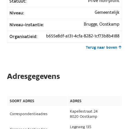
Privé non-profit
Statuut:
Gemeentelijk
Niveau:
Brugge, Oostkamp
Niveau-instantie:
b655e8df-a131-4cfa-8282-1cf73b8b4188
Organisatieid:
Terug naar boven
Adresgegevens
SOORT ADRES
ADRES
Kapellestraat 24
Correspondentieadres
8020 Oostkamp
Legeweg 135