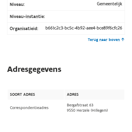
Gemeentelijk
Niveau:
Niveau-instantie:
b661c2c3-bc5c-4b92-aee4-bce89f6cfc26
Organisatieid:
Terug naar boven
Adresgegevens
SOORT ADRES
ADRES
Bergafstraat 63
Correspondentieadres
9550 Herzele (Hillegem)