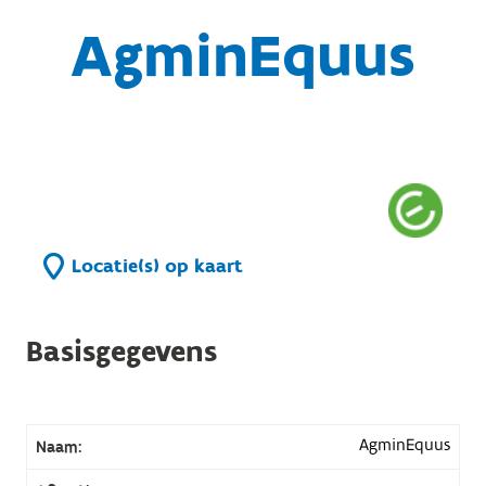
AgminEquus
Locatie(s) op kaart
Basisgegevens
AgminEquus
Naam: