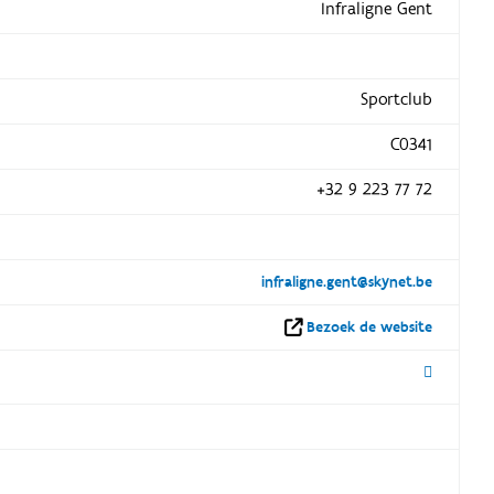
Infraligne Gent
Sportclub
C0341
+32 9 223 77 72
infraligne.gent@skynet.be
Bezoek de website