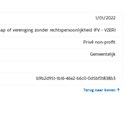
1/01/2022
hap of vereniging zonder rechtspersoonlijkheid (FV - VZER)
Privé non-profit
Gemeentelijk
b9b2d951-1b16-46e2-b6c0-0d5bf31838b3
Terug naar boven