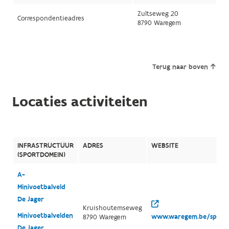
Zultseweg 20
Correspondentieadres
8790 Waregem
Terug naar boven
Locaties activiteiten
INFRASTRUCTUUR
ADRES
WEBSITE
(SPORTDOMEIN)
A-
Minivoetbalveld
De Jager
Kruishoutemseweg
Minivoetbalvelden
www.waregem.be/sport
8790 Waregem
De Jager