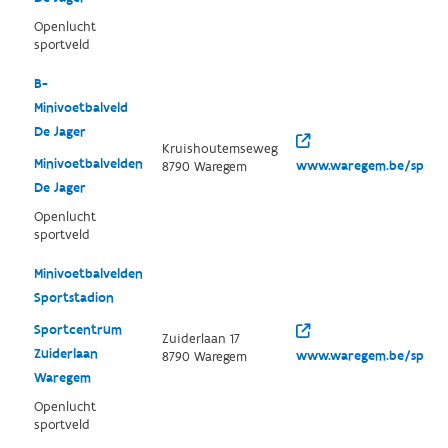
Openlucht
sportveld
B-
Minivoetbalveld
De Jager
Kruishoutemseweg
Minivoetbalvelden
www.waregem.be/sport
8790 Waregem
De Jager
Openlucht
sportveld
Minivoetbalvelden
Sportstadion
Sportcentrum
Zuiderlaan 17
Zuiderlaan
www.waregem.be/sport
8790 Waregem
Waregem
Openlucht
sportveld