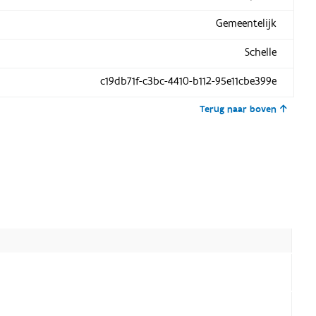
Gemeentelijk
Schelle
c19db71f-c3bc-4410-b112-95e11cbe399e
Terug naar boven