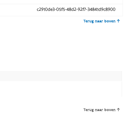
c2910de3-05f5-48d2-92f7-34841d9c8900
Terug naar boven
Terug naar boven