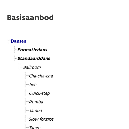
Basisaanbod
Dansen
Formatiedans
Standaarddans
Ballroom
Cha-cha-cha
Jive
Quick-step
Rumba
Samba
Slow foxtrot
Tango