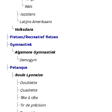
Wals
Jazzdans
Latijns-Amerikaans
Volksdans
Fietsen/Recreatief fietsen
Gymnastiek
Algemene Gymnastiek
Demogym
Petanque
Boule Lyonaise
Doublette
Quadrette
Tête à tête
Tir de précision