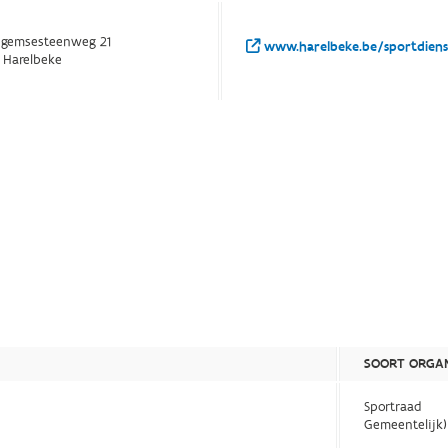
egemsesteenweg 21
www.harelbeke.be/sportdienst
 Harelbeke
SOORT ORGAN
Sportraad
Gemeentelijk)