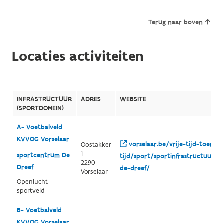
Terug naar boven
Locaties activiteiten
INFRASTRUCTUUR
ADRES
WEBSITE
(SPORTDOMEIN)
A- Voetbalveld
KVVOG Vorselaar
vorselaar.be/vrije-tijd-toerism
Oostakker
1
sportcentrum De
tijd/sport/sportinfrastructuur/
2290
Dreef
de-dreef/
Vorselaar
Openlucht
sportveld
B- Voetbalveld
KVVOG Vorselaar