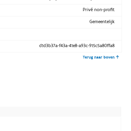
Privé non-profit
Gemeentelijk
d1d3b37a-f43a-41e8-a93c-915c5a80ffa8
Terug naar boven