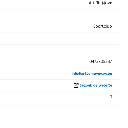
Art To Move
Sportclub
0473705537
info@arttomovevzw.be
Bezoek de website