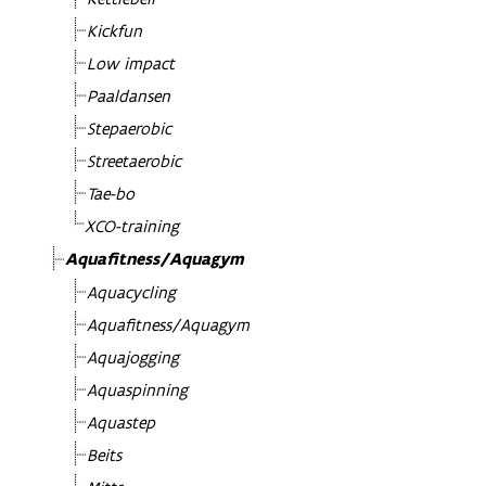
Kickfun
Low impact
Paaldansen
Stepaerobic
Streetaerobic
Tae-bo
XCO-training
Aquafitness/Aquagym
Aquacycling
Aquafitness/Aquagym
Aquajogging
Aquaspinning
Aquastep
Beits