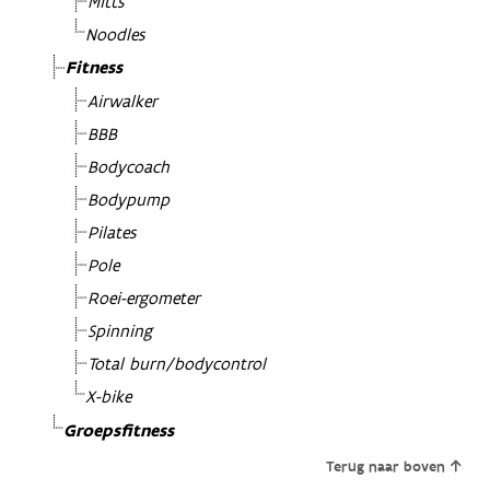
Mitts
Noodles
Fitness
Airwalker
BBB
Bodycoach
Bodypump
Pilates
Pole
Roei-ergometer
Spinning
Total burn/bodycontrol
X-bike
Groepsfitness
Terug naar boven