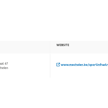
WEBSITE
aat 67
www.mechelen.be/sportinfrast
chelen