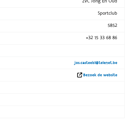
ZVC Jong En Oud
Sportclub
5852
+32 15 33 68 86
jos.casteels1@telenet.be
Bezoek de website