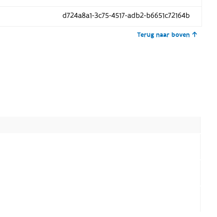
d724a8a1-3c75-4517-adb2-b6651c72164b
Terug naar boven