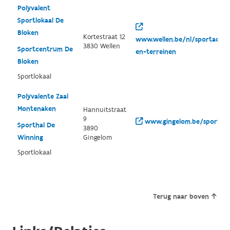
Polyvalent
Sportlokaal De
Bloken
Kortestraat 12
www.wellen.be/nl/sportaccom
3830 Wellen
Sportcentrum De
en-terreinen
Bloken
Sportlokaal
Polyvalente Zaal
Montenaken
Hannuitstraat
9
www.gingelom.be/sport
Sporthal De
3890
Winning
Gingelom
Sportlokaal
Terug naar boven