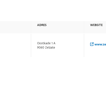
ADRES
WEBSITE
Oostkade 1 A
www.zel
9060 Zelzate