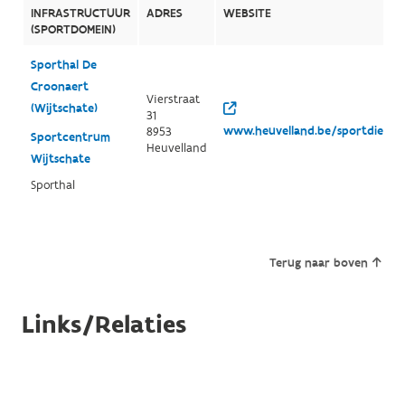
INFRASTRUCTUUR
ADRES
WEBSITE
(SPORTDOMEIN)
Sporthal De
Croonaert
Vierstraat
(Wijtschate)
31
www.heuvelland.be/sportdienst
8953
Sportcentrum
Heuvelland
Wijtschate
Sporthal
Terug naar boven
Links/Relaties