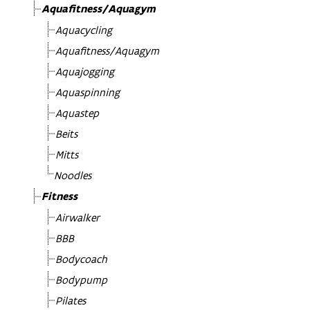
Aquafitness/Aquagym
Aquacycling
Aquafitness/Aquagym
Aquajogging
Aquaspinning
Aquastep
Beits
Mitts
Noodles
Fitness
Airwalker
BBB
Bodycoach
Bodypump
Pilates