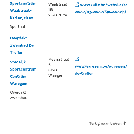
Sportcentrum
Waalstraat
www.zulte.be/website/73-
118
Waalstraat-
www/82-www/510-www.html
9870 Zulte
Kastanjelaan
Sporthal
Overdekt
zwembad De
Treffer
Meersstraat
Stedelijk
5
www.waregem.be/adressen/zw
Sportcentrum
8790
de-treffer
Waregem
Centrum
Waregem
Overdekt
zwembad
Terug naar boven