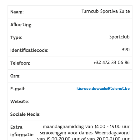
Turncub Sportiva Zulte
Naam:
Afkorting:
Sportclub
Type:
390
Identificatiecode:
+32 472 33 06 86
Telefoon:
Gsm:
E-mail:
lucrece.dewaele@telenet.be
Website:
Sociale Media:
maandagnamiddag van 14.00 - 15.00 uur
Extra
seniorengym voor dames. Woensdagavond
informatie:
van 19.00-20.00 uur of van 20.00-21.00 uur