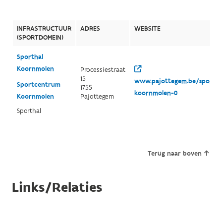
INFRASTRUCTUUR
ADRES
WEBSITE
(SPORTDOMEIN)
Sporthal
Koornmolen
Processiestraat
15
www.pajottegem.be/sportc
Sportcentrum
1755
koornmolen-0
Koornmolen
Pajottegem
Sporthal
Terug naar boven
Links/Relaties