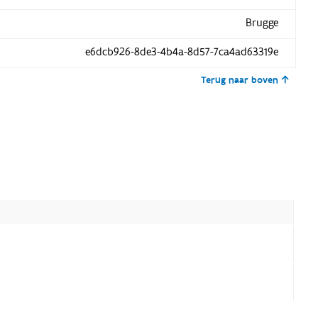
Brugge
e6dcb926-8de3-4b4a-8d57-7ca4ad63319e
Terug naar boven