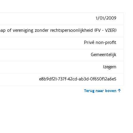
1/01/2009
hap of vereniging zonder rechtspersoonlijkheid (FV - VZER)
Privé non-profit
Gemeentelijk
Izegem
e8b9df21-737f-42cd-ab3d-0f650f12a6e5
Terug naar boven