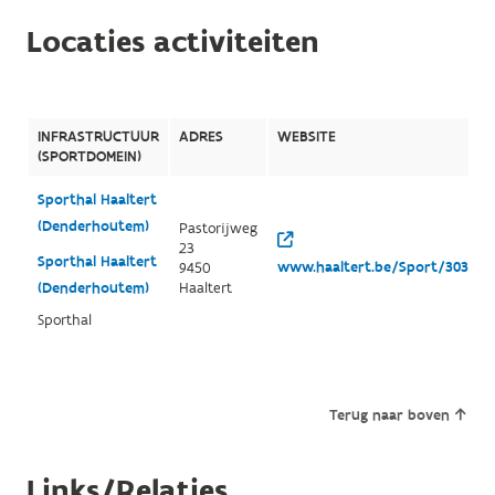
Locaties activiteiten
INFRASTRUCTUUR
ADRES
WEBSITE
(SPORTDOMEIN)
Sporthal Haaltert
(Denderhoutem)
Pastorijweg
23
Sporthal Haaltert
www.haaltert.be/Sport/3038/de
9450
(Denderhoutem)
Haaltert
Sporthal
Terug naar boven
Links/Relaties