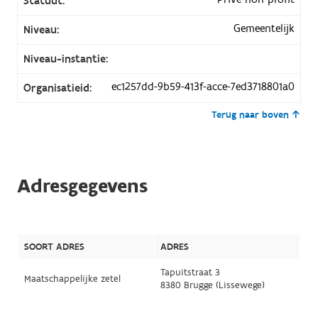
Statuut:
Gemeentelijk
Niveau:
Niveau-instantie:
ec1257dd-9b59-413f-acce-7ed3718801a0
Organisatieid:
Terug naar boven
Adresgegevens
SOORT ADRES
ADRES
Tapuitstraat 3
Maatschappelijke zetel
8380 Brugge (Lissewege)