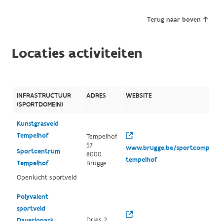
Terug naar boven
Locaties activiteiten
INFRASTRUCTUUR
ADRES
WEBSITE
(SPORTDOMEIN)
Kunstgrasveld
Tempelhof
Tempelhof
57
www.brugge.be/sportcomplex
Sportcentrum
8000
tempelhof
Tempelhof
Brugge
Openlucht sportveld
Polyvalent
sportveld
Dries 2
Daverlopark