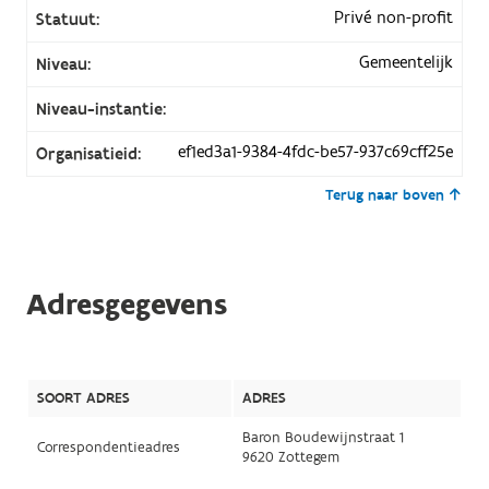
Privé non-profit
Statuut:
Gemeentelijk
Niveau:
Niveau-instantie:
ef1ed3a1-9384-4fdc-be57-937c69cff25e
Organisatieid:
Terug naar boven
Adresgegevens
SOORT ADRES
ADRES
Baron Boudewijnstraat 1
Correspondentieadres
9620 Zottegem