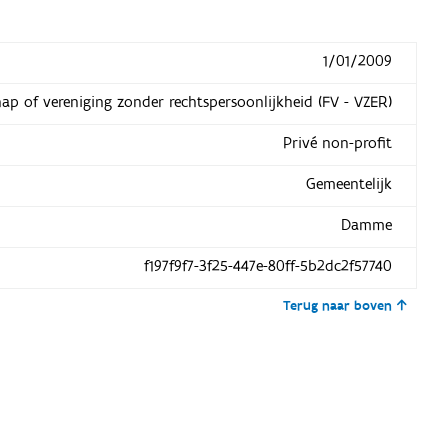
1/01/2009
hap of vereniging zonder rechtspersoonlijkheid (FV - VZER)
Privé non-profit
Gemeentelijk
Damme
f197f9f7-3f25-447e-80ff-5b2dc2f57740
Terug naar boven