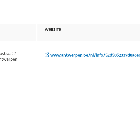
WEBSITE
ostraat 2
www.antwerpen.be/nl/info/52d5052339d8a6ec
ntwerpen