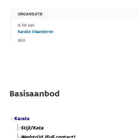
ORGANISATIE
Is lid van
Karate Vlaanderen
(KV)
Basisaanbod
Karate
Stijl/Kata
Wedstrijd (Full contact)