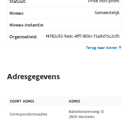
Privé non-profit
Statuut:
Gemeentelijk
Niveau:
Niveau-instantie:
f4782c92-9edc-4ff7-8061-75a9d75c2cf0
Organisatieid:
Terug naar boven
Adresgegevens
SOORT ADRES
ADRES
Battelsesteenweg 13
Correspondentieadres
2800 Mechelen