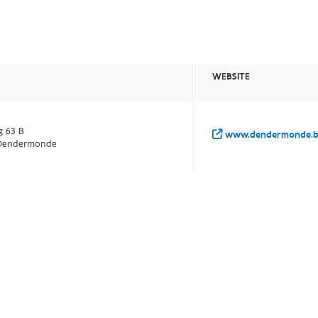
S
WEBSITE
g 63 B
www.dendermonde.be
Dendermonde