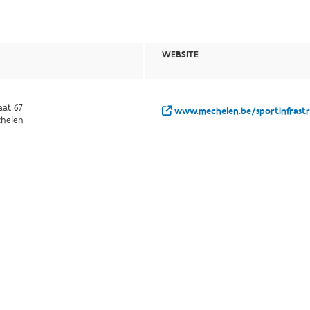
WEBSITE
aat 67
www.mechelen.be/sportinfrast
chelen