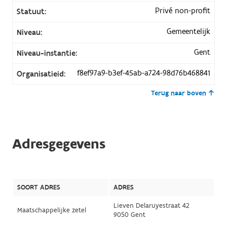
Privé non-profit
Statuut:
Gemeentelijk
Niveau:
Gent
Niveau-instantie:
f8ef97a9-b3ef-45ab-a724-98d76b468841
Organisatieid:
Terug naar boven
Adresgegevens
SOORT ADRES
ADRES
Lieven Delaruyestraat 42
Maatschappelijke zetel
9050 Gent