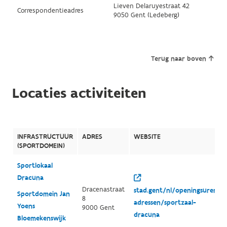
Lieven Delaruyestraat 42
Correspondentieadres
9050 Gent (Ledeberg)
Terug naar boven
Locaties activiteiten
INFRASTRUCTUUR
ADRES
WEBSITE
(SPORTDOMEIN)
Sportlokaal
Dracuna
Dracenastraat
stad.gent/nl/openingsuren-
Sportdomein Jan
8
adressen/sportzaal-
Yoens
9000 Gent
dracuna
Bloemekenswijk