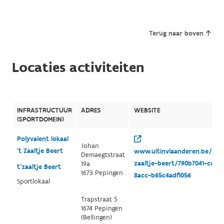
Terug naar boven
Locaties activiteiten
INFRASTRUCTUUR
ADRES
WEBSITE
(SPORTDOMEIN)
Polyvalent lokaal
Johan
't Zaaltje Beert
www.uitinvlaanderen.be/age
Demaegtstraat
zaaltje-beert/790b7041-ce24
19a
t'zaaltje Beert
1673 Pepingen
8acc-b65c4adf1056
Sportlokaal
Trapstraat 5
1674 Pepingen
(Bellingen)