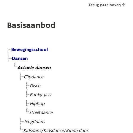
Terug naar boven
Basisaanbod
Bewegingsschool
Dansen
Actuele dansen
Clipdance
Disco
Funky jazz
Hiphop
Streetdance
Jeugddans
Kidsdans/Kidsdance/Kinderdans