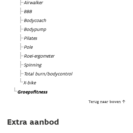
Airwalker
BBB
Bodycoach
Bodypump
Pilates
Pole
Roei-ergometer
Spinning
Total burn/bodycontrol
X-bike
Groepsfitness
Terug naar boven
Extra aanbod