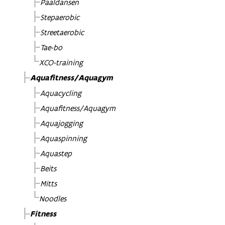
Paaldansen
Stepaerobic
Streetaerobic
Tae-bo
XCO-training
Aquafitness/Aquagym
Aquacycling
Aquafitness/Aquagym
Aquajogging
Aquaspinning
Aquastep
Beits
Mitts
Noodles
Fitness