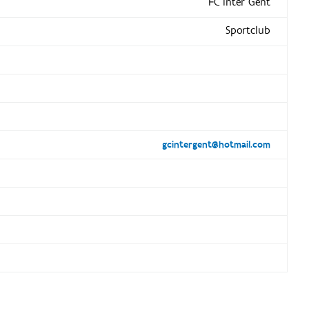
FC Inter Gent
Sportclub
gcintergent@hotmail.com