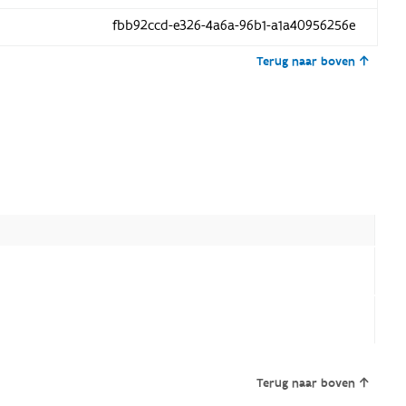
fbb92ccd-e326-4a6a-96b1-a1a40956256e
Terug naar boven
Terug naar boven