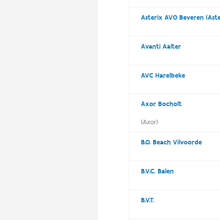
Asterix AVO Beveren (Ast
Avanti Aalter
AVC Harelbeke
Axor Bocholt
(Axor)
B.O. Beach Vilvoorde
B.V.C. Balen
B.V.T.