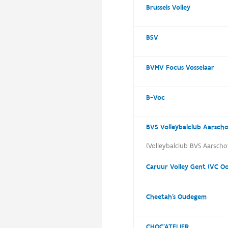
Brussels Volley
BSV
BVMV Focus Vosselaar
B-Voc
BVS Volleybalclub Aarsch
(Volleybalclub BVS Aarscho
Caruur Volley Gent (VC Oo
Cheetah's Oudegem
CHOC’ATELIER