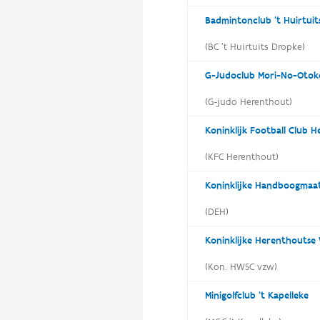
Badmintonclub 't Huirtui
(BC 't Huirtuits Dropke)
G-Judoclub Mori-No-Otok
(G-judo Herenthout)
Koninklijk Football Club 
(KFC Herenthout)
(DEH)
Koninklijke Herenthoutse
(Kon. HWSC vzw)
Minigolfclub 't Kapelleke