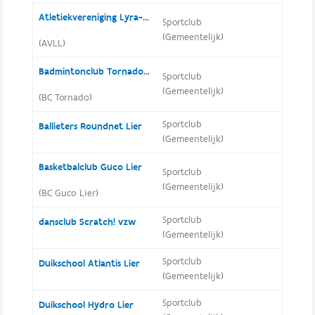
Atletiekvereniging Lyra-Lierse
Sportclub
(Gemeentelijk)
(AVLL)
Badmintonclub Tornado Lier
Sportclub
(Gemeentelijk)
(BC Tornado)
Sportclub
Ballieters Roundnet Lier
(Gemeentelijk)
Basketbalclub Guco Lier
Sportclub
(Gemeentelijk)
(BC Guco Lier)
Sportclub
dansclub Scratch! vzw
(Gemeentelijk)
Sportclub
Duikschool Atlantis Lier
(Gemeentelijk)
Sportclub
Duikschool Hydro Lier