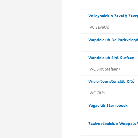
Volleybalclub Zavath Zav
(VC Zavath)
Wandelclub De Parkvrien
Wandelclub Sint Stefaan
(WC Sint Stefaan)
Wielertoeristenclub Cité
(WC Cité)
Yogaclub Sterrebeek
Zaalvoetbalclub Woppets