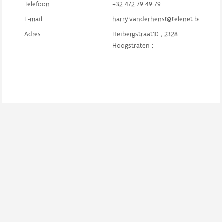
Telefoon:
+32 472 79 49 79
E-mail:
harry.vanderhenst@telenet.be
Adres:
Heibergstraat10 , 2328
Hoogstraten ;