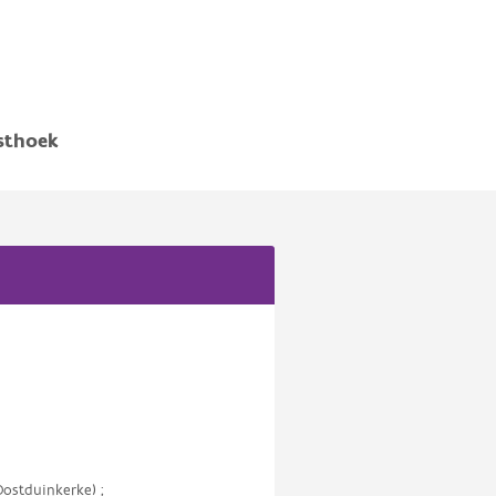
sthoek
(Oostduinkerke) ;