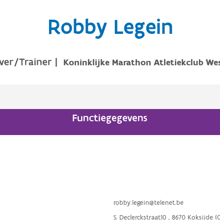
Robby Legein
ver/Trainer
|
Koninklijke Marathon Atletiekclub We
Functiegegevens
robby.legein@telenet.be
S. Declerckstraat10 , 8670 Koksijde 