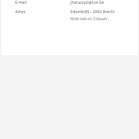
E-mail:
jhana.vpb@live.be
Adres:
Eikenlei85 , 2960 Brecht
(Sint-Job-in-'t-Goor) ;