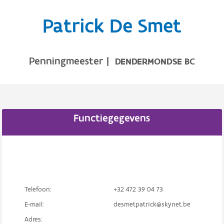
Patrick De Smet
Penningmeester
|
DENDERMONDSE BC
Functiegegevens
Telefoon:
+32 472 39 04 73
E-mail:
desmetpatrick@skynet.be
Adres: