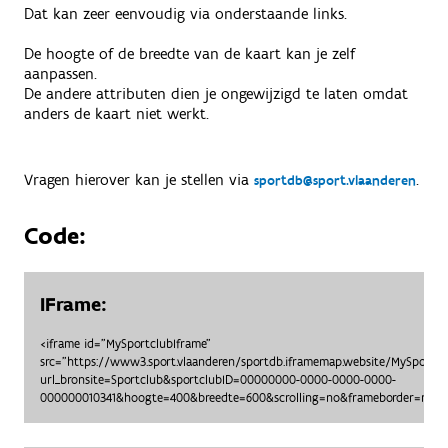
Dat kan zeer eenvoudig via onderstaande links.
De hoogte of de breedte van de kaart kan je zelf
aanpassen.
De andere attributen dien je ongewijzigd te laten omdat
anders de kaart niet werkt.
Vragen hierover kan je stellen via
.
sportdb@sport.vlaanderen
Code:
IFrame:
<iframe id="MySportclubIframe"
src="https://www3.sport.vlaanderen/sportdb.iframemap.website/MySportc
url_bronsite=Sportclub&sportclubID=00000000-0000-0000-0000-
000000010341&hoogte=400&breedte=600&scrolling=no&frameborder=no"> 