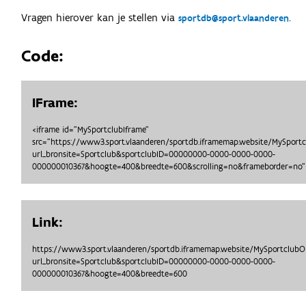
Vragen hierover kan je stellen via
.
sportdb@sport.vlaanderen
Code:
IFrame:
<iframe id="MySportclubIframe"
src="https://www3.sport.vlaanderen/sportdb.iframemap.website/MySport
url_bronsite=Sportclub&sportclubID=00000000-0000-0000-0000-
000000010367&hoogte=400&breedte=600&scrolling=no&frameborder=no">
Link:
https://www3.sport.vlaanderen/sportdb.iframemap.website/MySportclub
url_bronsite=Sportclub&sportclubID=00000000-0000-0000-0000-
000000010367&hoogte=400&breedte=600