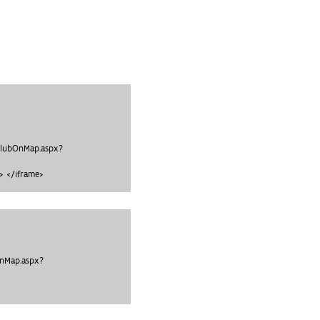
clubOnMap.aspx?
 </iframe>
OnMap.aspx?