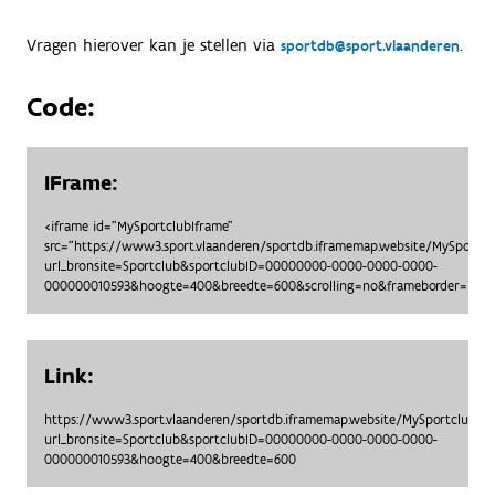
Vragen hierover kan je stellen via
.
sportdb@sport.vlaanderen
Code:
IFrame:
<iframe id="MySportclubIframe"
src="https://www3.sport.vlaanderen/sportdb.iframemap.website/MySportc
url_bronsite=Sportclub&sportclubID=00000000-0000-0000-0000-
000000010593&hoogte=400&breedte=600&scrolling=no&frameborder=no"> 
Link:
https://www3.sport.vlaanderen/sportdb.iframemap.website/MySportclubO
url_bronsite=Sportclub&sportclubID=00000000-0000-0000-0000-
000000010593&hoogte=400&breedte=600