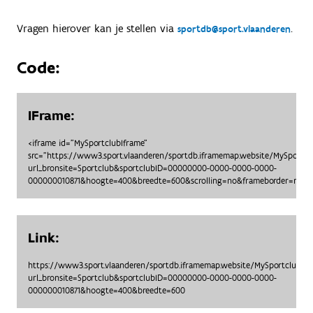
Vragen hierover kan je stellen via
.
sportdb@sport.vlaanderen
Code:
IFrame:
<iframe id="MySportclubIframe"
src="https://www3.sport.vlaanderen/sportdb.iframemap.website/MySportc
url_bronsite=Sportclub&sportclubID=00000000-0000-0000-0000-
000000010871&hoogte=400&breedte=600&scrolling=no&frameborder=no"> 
Link:
https://www3.sport.vlaanderen/sportdb.iframemap.website/MySportclubO
url_bronsite=Sportclub&sportclubID=00000000-0000-0000-0000-
000000010871&hoogte=400&breedte=600