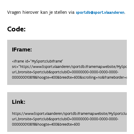
Vragen hierover kan je stellen via
.
sportdb@sport.vlaanderen
Code:
IFrame:
<iframe id="MySportclubIframe"
src="https://www3.sport.vlaanderen/sportdb.iframemap.website/MySportc
url_bronsite=Sportclub&sportclubID=00000000-0000-0000-0000-
000000010878&hoogte=400&breedte=600&scrolling=no&frameborder=no"> 
Link:
https://www3.sport.vlaanderen/sportdb.iframemap.website/MySportclubO
url_bronsite=Sportclub&sportclubID=00000000-0000-0000-0000-
000000010878&hoogte=400&breedte=600