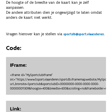
De hoogte of de breedte van de kaart kan je zelf
aanpassen.
De andere attributen dien je ongewijzigd te laten omdat
anders de kaart niet werkt.
Vragen hierover kan je stellen via
.
sportdb@sport.vlaanderen
Code:
IFrame:
<iframe id="MySportclubIframe"
src="https://www3.sport.vlaanderen/sportdb.iframemap.website/MySportc
url_bronsite=Sportclub&sportclubID=00000000-0000-0000-0000-
000000011309&hoogte=400&breedte=600&scrolling=no&frameborder=no"> 
Link: