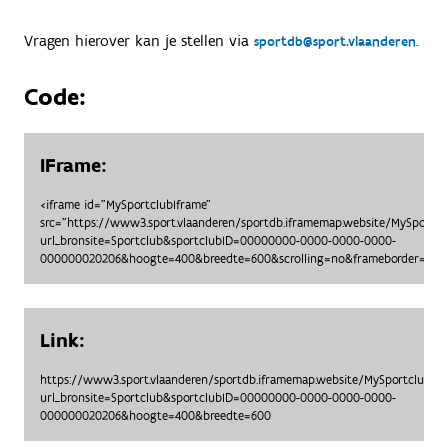
Vragen hierover kan je stellen via
.
sportdb@sport.vlaanderen
Code:
IFrame:
<iframe id="MySportclubIframe"
src="https://www3.sport.vlaanderen/sportdb.iframemap.website/MySportc
url_bronsite=Sportclub&sportclubID=00000000-0000-0000-0000-
000000020206&hoogte=400&breedte=600&scrolling=no&frameborder=no">
Link:
https://www3.sport.vlaanderen/sportdb.iframemap.website/MySportclubO
url_bronsite=Sportclub&sportclubID=00000000-0000-0000-0000-
000000020206&hoogte=400&breedte=600