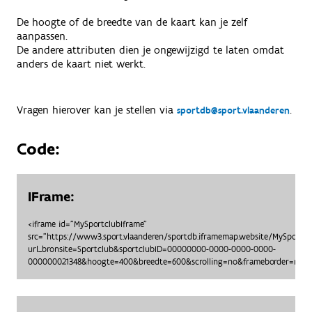
De hoogte of de breedte van de kaart kan je zelf
aanpassen.
De andere attributen dien je ongewijzigd te laten omdat
anders de kaart niet werkt.
Vragen hierover kan je stellen via
.
sportdb@sport.vlaanderen
Code:
IFrame:
<iframe id="MySportclubIframe"
src="https://www3.sport.vlaanderen/sportdb.iframemap.website/MySportc
url_bronsite=Sportclub&sportclubID=00000000-0000-0000-0000-
000000021348&hoogte=400&breedte=600&scrolling=no&frameborder=no"> 